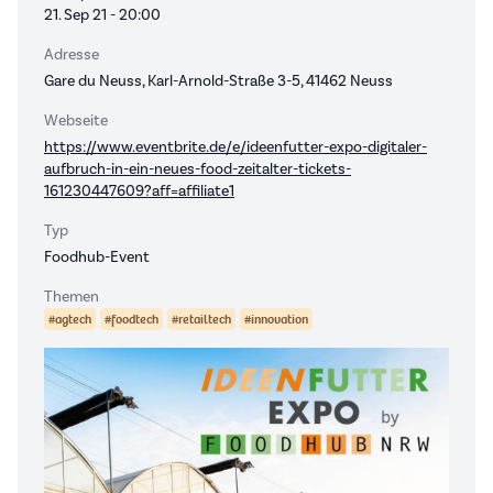
21. Sep 21 - 20:00
Adresse
Gare du Neuss, Karl-Arnold-Straße 3-5, 41462 Neuss
Webseite
https://www.eventbrite.de/e/ideenfutter-expo-digitaler-
aufbruch-in-ein-neues-food-zeitalter-tickets-
161230447609?aff=affiliate1
Typ
Foodhub-Event
Themen
#agtech
#foodtech
#retailtech
#innovation