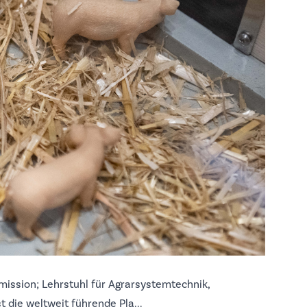
mmission; Lehrstuhl für Agrarsystemtechnik,
t die weltweit führende Pla...