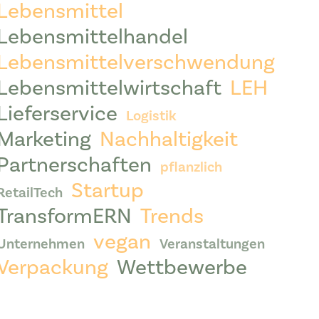
Lebensmittel
Lebensmittelhandel
Lebensmittelverschwendung
Lebensmittelwirtschaft
LEH
Lieferservice
Logistik
Marketing
Nachhaltigkeit
Partnerschaften
pflanzlich
Startup
RetailTech
TransformERN
Trends
vegan
Unternehmen
Veranstaltungen
Verpackung
Wettbewerbe