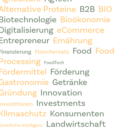
Alternative Proteine
B2B
BIO
Biotechnologie
Bioökonomie
Digitalisierung
eCommerce
Entrepreneur
Ernährung
Food
Food
Finanzierung
Fleischersatz
Processing
FoodTech
Fördermittel
Förderung
Gastronomie
Getränke
Gründung
Innovation
Investments
Investitionen
Klimaschutz
Konsumenten
Landwirtschaft
Künstliche Intelligenz