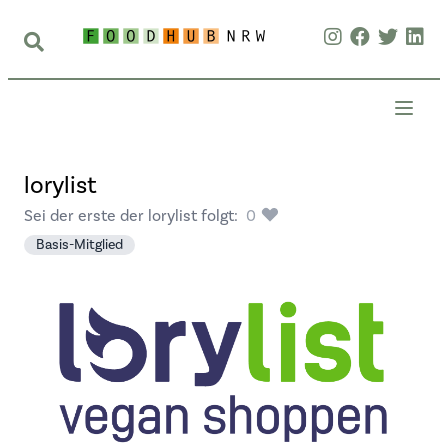
lorylist
Sei der erste der lorylist folgt:
0
Basis-Mitglied