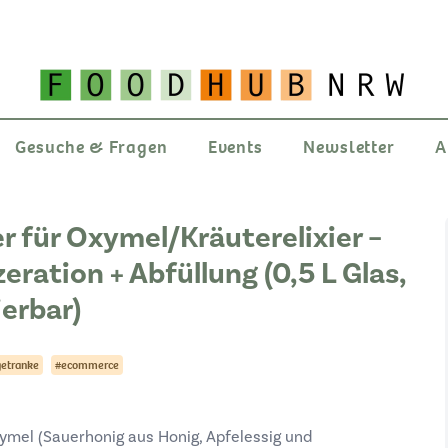
Gesuche & Fragen
Events
Newsletter
A
r für Oxymel/Kräuterelixier –
eration + Abfüllung (0,5 L Glas,
ierbar)
getranke
#ecommerce
xymel (Sauerhonig aus Honig, Apfelessig und