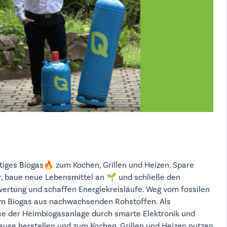
iges Biogas🔥 zum Kochen, Grillen und Heizen. Spare
r, baue neue Lebensmittel an 🌱 und schließe den
rwertung und schaffen Energiekreisläufe. Weg vom fossilen
em Biogas aus nachwachsenden Rohstoffen. Als
se der Heimbiogasanlage durch smarte Elektronik und
ause herstellen und zum Kochen, Grillen und Heizen nutzen