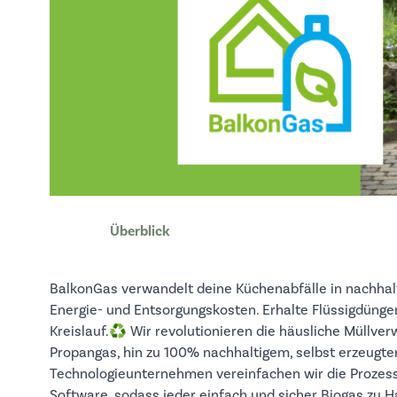
Überblick
BalkonGas verwandelt deine Küchenabfälle in nachhalt
Energie- und Entsorgungskosten. Erhalte Flüssigdünge
Kreislauf.♻️ Wir revolutionieren die häusliche Müllve
Propangas, hin zu 100% nachhaltigem, selbst erzeugt
Technologieunternehmen vereinfachen wir die Prozes
Software, sodass jeder einfach und sicher Biogas zu H