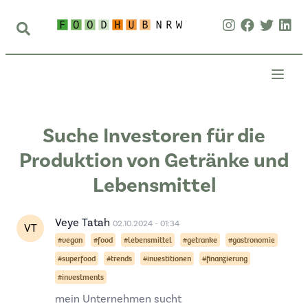
Suche Investoren für die
Produktion von Getränke und
Lebensmittel
Veye Tatah
02.10.2024 - 01:34
VT
#vegan
#food
#lebensmittel
#getranke
#gastronomie
#superfood
#trends
#investitionen
#finanzierung
#investments
mein Unternehmen sucht