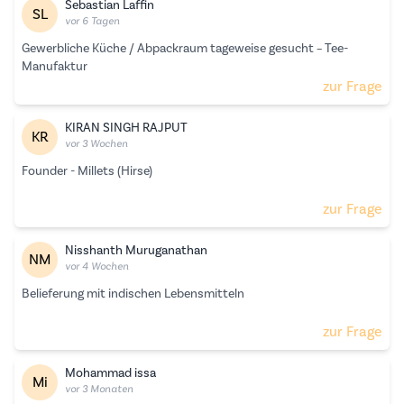
Sebastian Laffin
SL
vor 6 Tagen
Gewerbliche Küche / Abpackraum tageweise gesucht – Tee-
Manufaktur
zur Frage
KIRAN SINGH RAJPUT
KR
vor 3 Wochen
Founder - Millets (Hirse)
zur Frage
Nisshanth Muruganathan
NM
vor 4 Wochen
Belieferung mit indischen Lebensmitteln
zur Frage
Mohammad issa
Mi
vor 3 Monaten