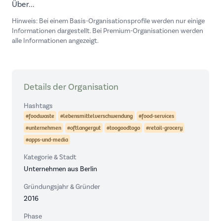
Über...
Hinweis: Bei einem Basis-Organisationsprofile werden nur einige
Informationen dargestellt. Bei Premium-Organisationen werden
alle Informationen angezeigt.
Details der Organisation
Hashtags
#foodwaste
#lebensmittelverschwendung
#food-services
#unternehmen
#oftlangergut
#toogoodtogo
#retail-grocery
#apps-und-media
Kategorie & Stadt
Unternehmen aus Berlin
Gründungsjahr & Gründer
2016
Phase