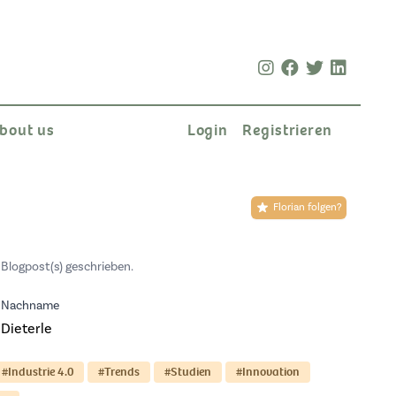
bout us
Login
Registrieren
Florian folgen?
Blogpost(s) geschrieben.
Nachname
Dieterle
#Industrie 4.0
#Trends
#Studien
#Innovation