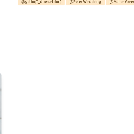
@getbaff_duesseldorf
@Peter Wiedeking
@M. Lee Gree