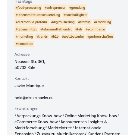
Hashtags
#food-processing
#entrepreneur
#grundung
#lebensmittelverschwendung
#nachhaltigkeit
#alternative-proteine
#digitalisierung
#startup
#ernahrung
#lebensmittel
#lebensmittelhandel
#leh
#ecommerce
#marketing
#trends
#b2b
#wettbewerbe
#partnerschaften
#innovation
Adresse
Neusser Str. 361,
50733 Köln
Kontakt
Javier Manrique
hola@qisu-snacks.eu
Erwartungen
* Verpackungs Know-how * Online Marketing Know-how *
eCommerce Know-how * Konsumenten-Insights &
Marktforschung * Markteintritt * Internationale
Expansion * Zugang zu Multiplikatoren/ Kunden/ Partnern