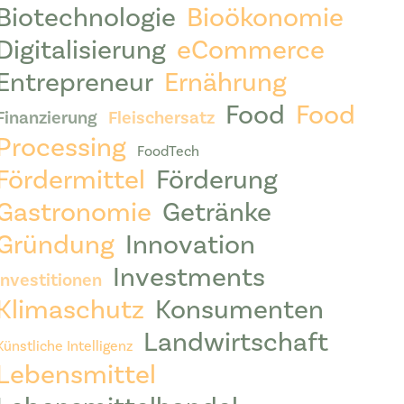
Biotechnologie
Bioökonomie
Digitalisierung
eCommerce
Entrepreneur
Ernährung
Food
Food
Finanzierung
Fleischersatz
Processing
FoodTech
Fördermittel
Förderung
Gastronomie
Getränke
Gründung
Innovation
Investments
Investitionen
Klimaschutz
Konsumenten
Landwirtschaft
Künstliche Intelligenz
Lebensmittel