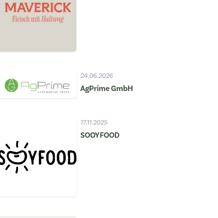
24.06.2026
AgPrime GmbH
17.11.2025
SOOYFOOD