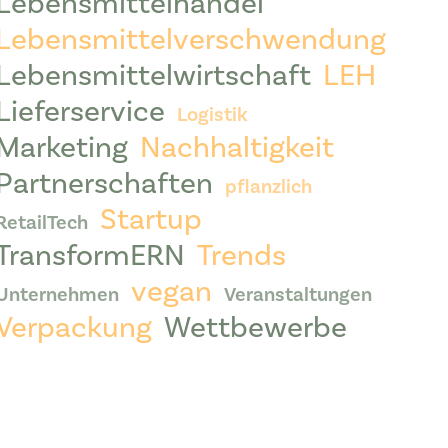
Lebensmittelhandel
Lebensmittelverschwendung
Lebensmittelwirtschaft
LEH
Lieferservice
Logistik
Marketing
Nachhaltigkeit
Partnerschaften
pflanzlich
Startup
RetailTech
TransformERN
Trends
vegan
Unternehmen
Veranstaltungen
Verpackung
Wettbewerbe