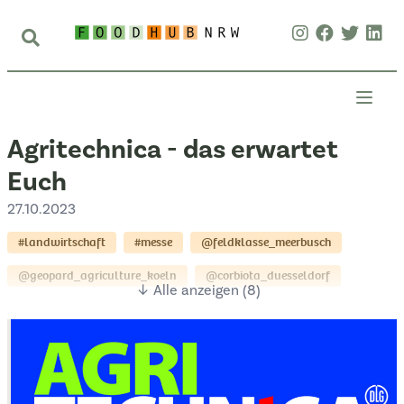
Agritechnica - das erwartet
Euch
27.10.2023
#landwirtschaft
#messe
@feldklasse_meerbusch
@geopard_agriculture_koeln
@corbiota_duesseldorf
↓ Alle anzeigen (8)
@ailand_kempen
@nunos_koeln
@landwirtschaftliche_rentenbank_frankfurt_am_main