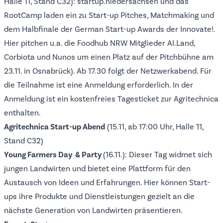
Halle 11, Stand C32):
startup.niedersachsen
und das
RootCamp
laden ein zu Start-up Pitches, Matchmaking und
dem Halbfinale der German Start-up Awards der Innovate!.
Hier pitchen u.a. die Foodhub NRW Mitglieder
AI.Land
,
Corbiota
und
Nunos
um einen Platz auf der Pitchbühne am
23.11. in Osnabrück). Ab 17.30 folgt der Netzwerkabend. Für
die Teilnahme ist eine
Anmeldung erforderlich
. In der
Anmeldung ist ein kostenfreies Tagesticket zur Agritechnica
enthalten.
Agritechnica Start-up Abend
(15.11, ab 17:00 Uhr, Halle 11,
Stand C32)
Young Farmers Day & Party
(16.11.): Dieser Tag widmet sich
jungen Landwirten und bietet eine Plattform für den
Austausch von Ideen und Erfahrungen. Hier können Start-
ups ihre Produkte und Dienstleistungen gezielt an die
nächste Generation von Landwirten präsentieren.