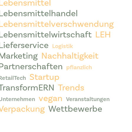
Lebensmittel
Lebensmittelhandel
Lebensmittelverschwendung
Lebensmittelwirtschaft
LEH
Lieferservice
Logistik
Marketing
Nachhaltigkeit
Partnerschaften
pflanzlich
Startup
RetailTech
TransformERN
Trends
vegan
Unternehmen
Veranstaltungen
Verpackung
Wettbewerbe