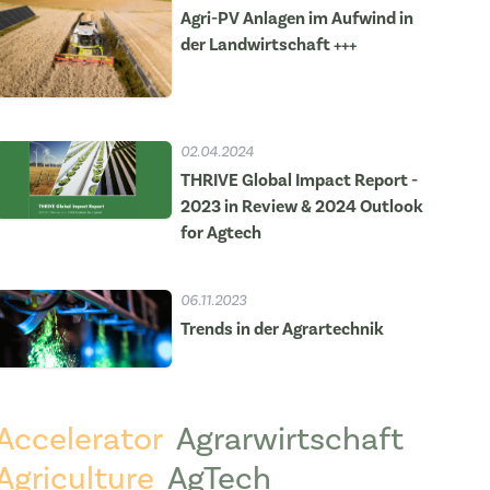
Agri-PV Anlagen im Aufwind in
der Landwirtschaft +++
02.04.2024
THRIVE Global Impact Report -
2023 in Review & 2024 Outlook
for Agtech
06.11.2023
Trends in der Agrartechnik
Accelerator
Agrarwirtschaft
Agriculture
AgTech