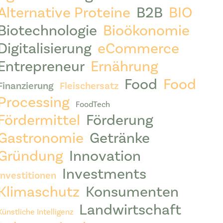
Alternative Proteine
B2B
BIO
Biotechnologie
Bioökonomie
Digitalisierung
eCommerce
Entrepreneur
Ernährung
Food
Food
Finanzierung
Fleischersatz
Processing
FoodTech
Fördermittel
Förderung
Gastronomie
Getränke
Gründung
Innovation
Investments
Investitionen
Klimaschutz
Konsumenten
Landwirtschaft
Künstliche Intelligenz