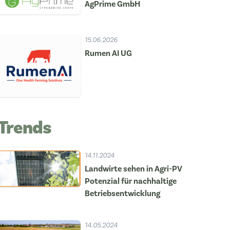
AgPrime GmbH
15.06.2026
Rumen AI UG
Trends
14.11.2024
Landwirte sehen in Agri-PV
Potenzial für nachhaltige
Betriebsentwicklung
14.05.2024