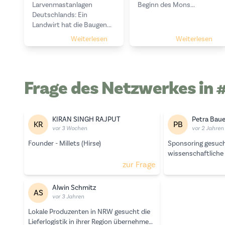
Larvenmastanlagen
Beginn des Mons...
Deutschlands: Ein
Landwirt hat die Baugen...
Weiterlesen
Weiterlesen
Frage des Netzwerkes in 
KIRAN SINGH RAJPUT
Petra Baue
KR
PB
vor 3 Wochen
vor 2 Jahren
Founder - Millets (Hirse)
Sponsoring gesuch
wissenschaftliche
Ernährungs- und N
zur Frage
Alwin Schmitz
AS
vor 3 Jahren
Lokale Produzenten in NRW gesucht die
Lieferlogistik in ihrer Region übernehmen