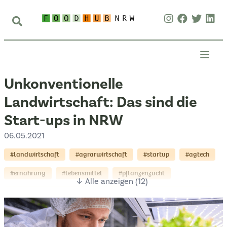
Unkonventionelle
Landwirtschaft: Das sind die
Start-ups in NRW
06.05.2021
#landwirtschaft
#agrarwirtschaft
#startup
#agtech
#ernahrung
#lebensmittel
#pflanzenzucht
↓ Alle anzeigen (12)
#lebensmittelwirtschaft
#microgreens
#vertical-farming
@organifarms_konstanz
@urbangreen_bonn