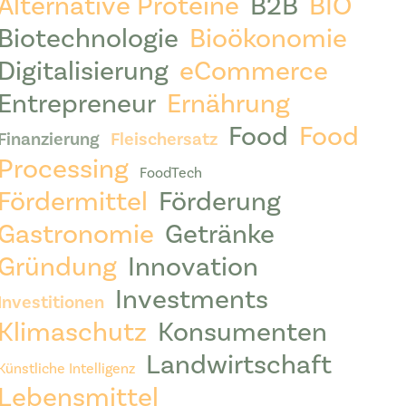
Alternative Proteine
B2B
BIO
Biotechnologie
Bioökonomie
Digitalisierung
eCommerce
Entrepreneur
Ernährung
Food
Food
Finanzierung
Fleischersatz
Processing
FoodTech
Fördermittel
Förderung
Gastronomie
Getränke
Gründung
Innovation
Investments
Investitionen
Klimaschutz
Konsumenten
Landwirtschaft
Künstliche Intelligenz
Lebensmittel