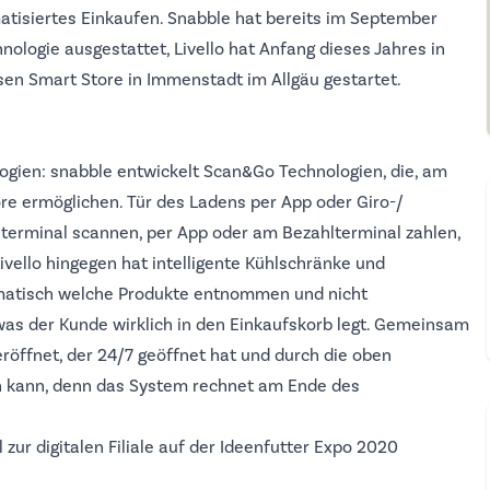
tisiertes Einkaufen. Snabble hat bereits im September
ologie ausgestattet, Livello hat Anfang dieses Jahres in
sen Smart Store in Immenstadt im Allgäu gestartet.
ogien: snabble entwickelt Scan&Go Technologien, die, am
ore ermöglichen. Tür des Ladens per App oder Giro-/
lterminal scannen, per App oder am Bezahlterminal zahlen,
ivello hingegen hat intelligente Kühlschränke und
omatisch welche Produkte entnommen und nicht
was der Kunde wirklich in den Einkaufskorb legt. Gemeinsam
röffnet, der 24/7 geöffnet hat und durch die oben
n kann, denn das System rechnet am Ende des
ur digitalen Filiale auf der Ideenfutter Expo 2020