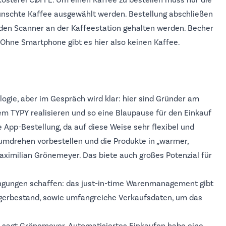
österei CØFFE. Um einen Kaffee zu bestellen muss nur die
schte Kaffee ausgewählt werden. Bestellung abschließen
en Scanner an der Kaffeestation gehalten werden. Becher
. Ohne Smartphone gibt es hier also keinen Kaffee.
logie, aber im Gespräch wird klar: hier sind Gründer am
em TYPY realisieren und so eine Blaupause für den Einkauf
e App-Bestellung, da auf diese Weise sehr flexibel und
mdrehen vorbestellen und die Produkte in „warmer,
imilian Grönemeyer. Das biete auch großes Potenzial für
ingungen schaffen: das just-in-time Warenmanagement gibt
agerbestand, sowie umfangreiche Verkaufsdaten, um das