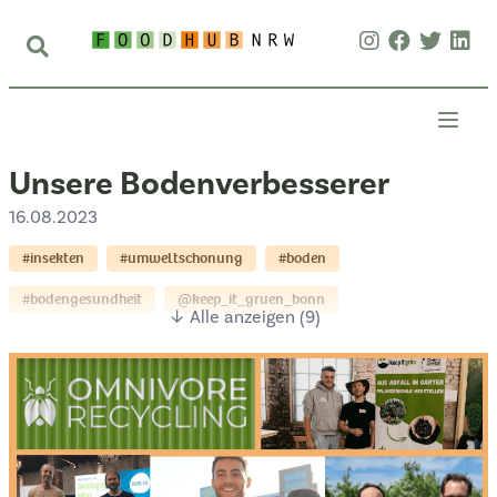
Unsere Bodenverbesserer
16.08.2023
#insekten
#umweltschonung
#boden
#bodengesundheit
@keep_it_gruen_bonn
↓ Alle anzeigen (9)
@nerite_aachen
@hermetia_tech_aachen
@corbiota_duesseldorf
@klimahumus_meckenheim