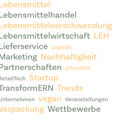
Lebensmittel
Lebensmittelhandel
Lebensmittelverschwendung
Lebensmittelwirtschaft
LEH
Lieferservice
Logistik
Marketing
Nachhaltigkeit
Partnerschaften
pflanzlich
Startup
RetailTech
TransformERN
Trends
vegan
Unternehmen
Veranstaltungen
Verpackung
Wettbewerbe