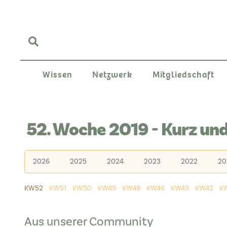
Wissen
Netzwerk
Mitgliedschaft
52. Woche 2019 - Kurz un
2026
2025
2024
2023
2022
20
KW52
KW51
KW50
KW49
KW48
KW46
KW43
KW42
K
Aus unserer Community