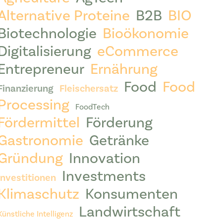
Alternative Proteine
B2B
BIO
Biotechnologie
Bioökonomie
Digitalisierung
eCommerce
Entrepreneur
Ernährung
Food
Food
Finanzierung
Fleischersatz
Processing
FoodTech
Fördermittel
Förderung
Gastronomie
Getränke
Gründung
Innovation
Investments
Investitionen
Klimaschutz
Konsumenten
Landwirtschaft
Künstliche Intelligenz