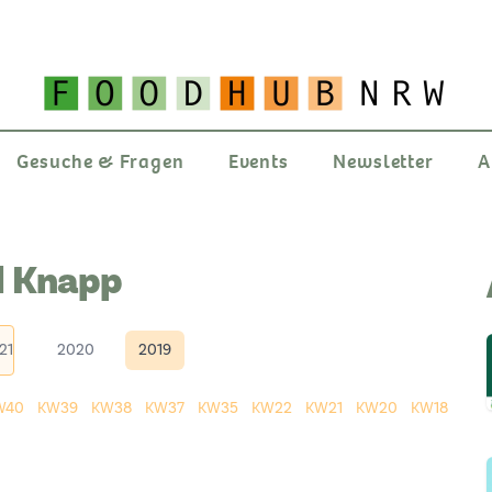
Gesuche & Fragen
Events
Newsletter
A
d Knapp
21
2020
2019
W40
KW39
KW38
KW37
KW35
KW22
KW21
KW20
KW18