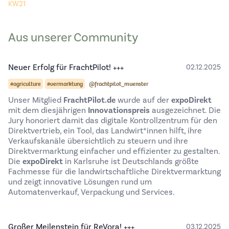
KW21
Aus unserer Community
Neuer Erfolg für FrachtPilot! +++
02.12.2025
#agriculture
#vermarktung
@frachtpilot_muenster
Unser Mitglied
FrachtPilot.de
wurde auf der
expoDirekt
mit dem diesjährigen
Innovationspreis
ausgezeichnet. Die
Jury honoriert damit das digitale Kontrollzentrum für den
Direktvertrieb, ein Tool, das Landwirt*innen hilft, ihre
Verkaufskanäle übersichtlich zu steuern und ihre
Direktvermarktung einfacher und effizienter zu gestalten.
Die
expoDirekt
in Karlsruhe ist Deutschlands größte
Fachmesse für die landwirtschaftliche Direktvermarktung
und zeigt innovative Lösungen rund um
Automatenverkauf, Verpackung und Services.
Großer Meilenstein für ReVora! +++
03.12.2025