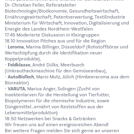
Dr. Christian Feiler, Referatsleiter
Biotechnologie/Bioökonomie, Gesundheitswirtschaft,
Ernährungswirtschaft, Patentverwertung, Textilindustrie
Ministerium für Wirtschaft, Innovation, Digitalisierung und
Energie des Landes Nordrhein-Westfalen
17.45 Moderierte Diskussion in Kleingruppen
18.10 Innovation Pitches aus und für die Region
-
Leroma
, Marina Billinger, Düsseldorf (Rohstoffbörse und
Wertschöpfung durch die Identifikation neuer
Koppelprodukte),
-
Feldklasse
, André Dülks, Meerbusch
(Unkrauthackmaschine für den Gemüseanbau),
-
AutoBioTech
, Mario Mutz, Jülich (Himbeeraroma aus dem
Bioreaktor)
-
VARUTA
, Marius Anger, Solingen (Zucht von
Insektenlarven für die Herstellung von Tierfutter,
Biopolymeren für die chemische Industrie, sowie
Düngemittel…ernährt von Reststoffen aus der
Lebensmittelproduktion)
18.50 Netzwerken bei Snacks & Getränken
Wir freuen uns auf einen ereignisreichen Abend!
Bei weitere Fragen melden Sie sich gerne an unseren