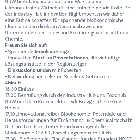
NRW bietet. Sie spielt auf dem Weg zu einer
klimaneutralen Wirtschaft eine entscheidende Rolle. Bei
der Industry Hub Innovation Night möchten wir daher
eine Bühne schaffen für spannende bioökonomische
Ideen und den direkten Austausch zwischen
Unternehmen der Land- und Ernährungswirtschaft und
Chemie.
Freuen Sie sich auf:
- Spannende
Impulsvorträge
- Innovative
Start-up Präsentationen
, die vielfältige
Lösungsansätze in der Region zeigen
-
Diskussionsrunden
mit Experten
-
Networking
bei leckeren Snacks & Getränken
Ablauf:
16.30 Einlass
17.00 Begrüßung durch den Industry Hub und Foodhub
NRW und dem Kreisdirektor Dirk Brügge, Rhein-Kreis
Neuss
17.10 „Innovationstreiber Bioökonomie: Potentiale und
Herausforderungen für Ernährungs- & Chemiewirtschaft“
Dr. Christian Klar , Leiter Koordinierungsstelle
BioökonomieREVIER, Forschungszentrum Jülich
17.30 „Bioökonomie: Eine Chance für den Standort NRW“