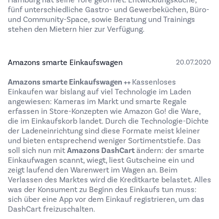
Hamburg hat seine Tore geöffnet. Entwicklungsküche,
fünf unterschiedliche Gastro- und Gewerbeküchen, Büro-
und Community-Space, sowie Beratung und Trainings
stehen den Mietern hier zur Verfügung.
Amazons smarte Einkaufswagen
20.07.2020
Amazons smarte Einkaufswagen ++
Kassenloses
Einkaufen war bislang auf viel Technologie im Laden
angewiesen: Kameras im Markt und smarte Regale
erfassen in Store-Konzepten wie Amazon Go! die Ware,
die im Einkaufskorb landet. Durch die Technologie-Dichte
der Ladeneinrichtung sind diese Formate meist kleiner
und bieten entsprechend weniger Sortimentstiefe. Das
soll sich nun mit
Amazons DashCart
ändern: der smarte
Einkaufwagen scannt, wiegt, liest Gutscheine ein und
zeigt laufend den Warenwert im Wagen an. Beim
Verlassen des Marktes wird die Kreditkarte belastet. Alles
was der Konsument zu Beginn des Einkaufs tun muss:
sich über eine App vor dem Einkauf registrieren, um das
DashCart freizuschalten.