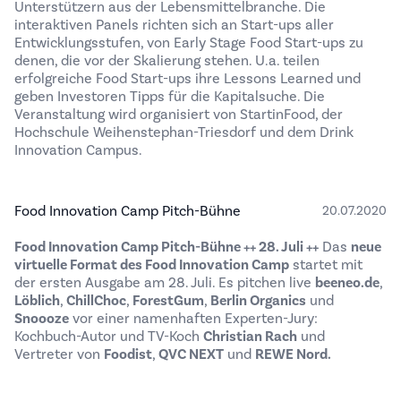
Unterstützern aus der Lebensmittelbranche. Die
interaktiven Panels richten sich an Start-ups aller
Entwicklungsstufen, von Early Stage Food Start-ups zu
denen, die vor der Skalierung stehen. U.a. teilen
erfolgreiche Food Start-ups ihre Lessons Learned und
geben Investoren Tipps für die Kapitalsuche. Die
Veranstaltung wird organisiert von StartinFood, der
Hochschule Weihenstephan-Triesdorf und dem Drink
Innovation Campus.
Food Innovation Camp Pitch-Bühne
20.07.2020
Food Innovation Camp Pitch-Bühne ++ 28. Juli ++
Das
neue
virtuelle Format des Food Innovation Camp
startet mit
der ersten Ausgabe am 28. Juli. Es pitchen live
beeneo.de
,
Löblich
,
ChillChoc
,
ForestGum
,
Berlin Organics
und
Snoooze
vor einer namenhaften Experten-Jury:
Kochbuch-Autor und TV-Koch
Christian Rach
und
Vertreter von
Foodist
,
QVC NEXT
und
REWE Nord
.