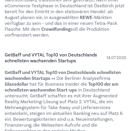
Nährstoffbilanz traditionell sehr geschätzt. Nach einer
eCommerce Testphase in Deutschland ist Öselbirch jetzt
bereit für den Eintritt in den stationären Handel: ab
August planen sie, in ausgewählten
REWE
-Märkten
verfügbar zu sein – und das in einer neuen Tetra-Pack
Flasche. Mit dem
Crowdfunding
soll die Produktion
vorfinanziert werden.
GetBaff und VYTAL Top10 von Deutschlands
14.07.2020
schnellsten wachsenden Startups
GetBaff
und
VYTAL
Top10 von Deutschlands schnellsten
wachsenden Startups ++
Die Berliner Analysefirma
Glassdollar
hat für Business Insider die
Top100 der am
schnellsten wachsenden Start-ups
in Deutschland
untersucht. GetBaff schaffen es mit ihrer Augmented
Reality Marketing-Lösung auf Platz 2. VYTAL, die ein
Mehrwegsystem für Take Away und Lieferservices
entwickeln, steigen im aktuellen Ranking neu auf Platz 6
ein. Bewertungskriterien sind u.a. Neueinstellungen,
Finanzierung, die Webseiten-Aufrufe und die