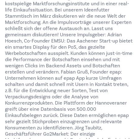
kostspielige Marktforschungsinstitute und in einer real-
life Einkaufssituation. Bei unserem Ideenfutter
Stammtisch im März diskutieren wir die neue Welt der
Marktforschung. An die Impulsvorträge unserer Experten
schließt sich der offene Austausch an. Lasst uns
gemeinsam diskutieren! Unsere Impulsgeber: Adrian
Hoesch, Co-Founder EMSU: Das Aachener Start-up bietet
ein smartes Display für den PoS, das gezielte
Werbebotschaften ausspielt. Kunden können just-in-time
die Performance der Botschaften einsehen und mit
wenigen Clicks im Backend Assets und Botschaften
erstellen und verändern. Fabian Gruß, Founder epap:
Unternehmen können auf epap App kurze Umfragen
schalten und damit schnell mit Usern in Kontakt treten,
z.B. für die Entwicklung neuer Sorten, Test von
Verpackungsdesigns oder die Analyse von
Konkurrenzprodukten. Die Plattform der Hannoveraner
greift über eine Datenbasis von 500.000
Einkaufsbelegen zurück. Diese Daten ermöglichen epap
sehr gezielt Stichproben einzugrenzen und relevante
Konsumenten zu identifizieren. Jörg Taubitz,
Geschäftsführer Go2Market: Der einzige