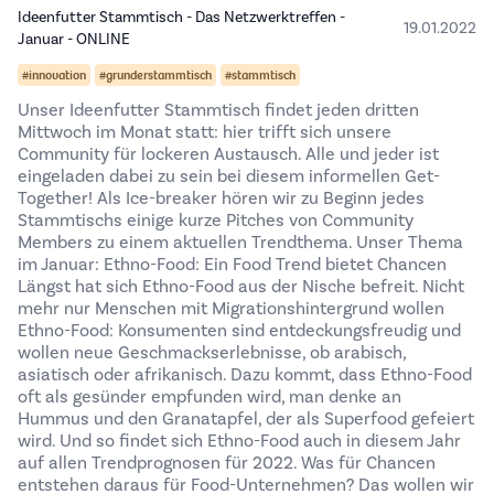
Ideenfutter Stammtisch - Das Netzwerktreffen -
19.01.2022
Januar - ONLINE
#innovation
#grunderstammtisch
#stammtisch
Unser Ideenfutter Stammtisch findet jeden dritten
Mittwoch im Monat statt: hier trifft sich unsere
Community für lockeren Austausch. Alle und jeder ist
eingeladen dabei zu sein bei diesem informellen Get-
Together! Als Ice-breaker hören wir zu Beginn jedes
Stammtischs einige kurze Pitches von Community
Members zu einem aktuellen Trendthema. Unser Thema
im Januar: Ethno-Food: Ein Food Trend bietet Chancen
Längst hat sich Ethno-Food aus der Nische befreit. Nicht
mehr nur Menschen mit Migrationshintergrund wollen
Ethno-Food: Konsumenten sind entdeckungsfreudig und
wollen neue Geschmackserlebnisse, ob arabisch,
asiatisch oder afrikanisch. Dazu kommt, dass Ethno-Food
oft als gesünder empfunden wird, man denke an
Hummus und den Granatapfel, der als Superfood gefeiert
wird. Und so findet sich Ethno-Food auch in diesem Jahr
auf allen Trendprognosen für 2022. Was für Chancen
entstehen daraus für Food-Unternehmen? Das wollen wir