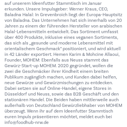
auf unserem Ideenfutter Stammtisch im Januar
erkunden. Unsere Impulsgeber: Werner Kraus, CEO,
Baladna Halal: In Grevenbroich liegt der Europa-Hauptsitz
von Baladna. Das Unternehmen hat sich innerhalb von 20
Jahren zu einem der führenden Hersteller von arabischen
Halal-Lebensmitteln entwickelt. Das Sortiment umfasst
über 400 Produkte, inklusive eines veganen Sortiments,
das sich als „gesunde und moderne Lebensmittel mit
orientalischem Geschmack“ positioniert, und wird aktuell
in 42 Länder exportiert. Hemen Karim & Mohcine Allaoui,
Founder, MOHEM: Ebenfalls aus Neuss stammt das
Gewürz-Start-up MOHEM. 2020 gegründet, wollen die
zwei die Geschmäcker ihrer Kindheit einem breiten
Publikum zugänglich machen, und Kunden dabei helfen,
neue Gewürze und Gewürzmischungen zu entdecken.
Dabei setzen sie auf Online-Handel, eigene Stores in
Düsseldorf und Neuss, sowie das B2B Geschäft und den
stationären Handel. Die Beiden haben mittlerweile auch
außerhalb von Deutschland Gewürzliebhaber von MOHEM
überzeugt. Wenn ihr auf dem Ideenfutter Stammtisch
euren Impuls präsentieren möchtet, meldet euch bei
info@foodhub-nrw.de