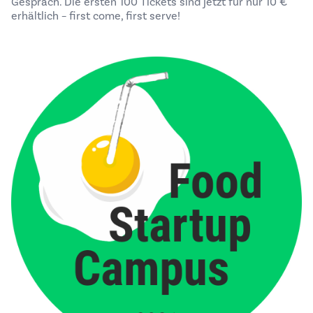
Gespräch. Die ersten 100 Tickets sind jetzt für nur 10 €
erhältlich – first come, first serve!