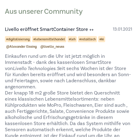
Aus unserer Community
Livello eröffnet SmartContainer Store ++
13.01.2021
#digitalisierung
#lebensmittelhandel
#leh
#retailtech
#ki
@Alexander Eissing
@livello_neuss
Einkaufen rund um die Uhr ist jetzt möglich in
Immenstadt - dank des kassenlosen SmartStore
von
Livello Technologies
. S
eit sechs Wochen ist der Store
für Kunden bereits eröffnet und wird besonders an Sonn-
und Feiertagen, sowie nach Ladenschluss, dankbar
angenommen.
Der knapp 18 m2 große Store bietet den Querschnitt
eines klassischen Lebensmittelsortiments: neben
Kühlprodukten wie MoPro, Fleischwaren, Eier sind auch ,
auch Fertiggerichte, Salate, Convenience Produkte sowie
alkoholische und Erfrischungsgetränke in diesem
kassenlosen Store erhältlich. Da das System mithilfe von
Sensoren automatisch erkennt, welche Produkte der
Kunde entnimmt, ist der Einkauf rund um die Uhr, an