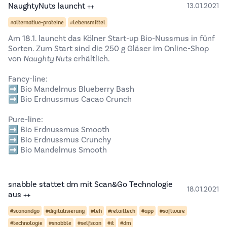
NaughtyNuts launcht ++
13.01.2021
#alternative-proteine
#lebensmittel
Am 18.1. launcht das Kölner Start-up Bio-Nussmus in fünf
Sorten. Zum Start sind die 250 g Gläser im Online-Shop
von
Naughty Nuts
erhältlich.
Fancy-line:
➡️ Bio Mandelmus Blueberry Bash
➡️ Bio Erdnussmus Cacao Crunch
Pure-line:
➡️ Bio Erdnussmus Smooth
➡️ Bio Erdnussmus Crunchy
➡️ Bio Mandelmus Smooth
snabble stattet dm mit Scan&Go Technologie
18.01.2021
aus ++
#scanandgo
#digitalisierung
#leh
#retailtech
#app
#software
#technologie
#snabble
#selfscan
#it
#dm